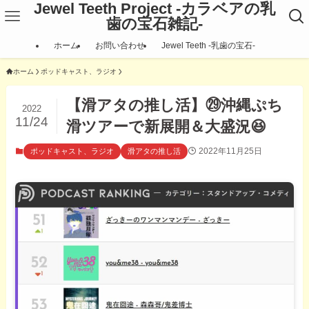
Jewel Teeth Project -カラベアの乳
歯の宝石雑記-
ホーム
お問い合わせ
Jewel Teeth ‐乳歯の宝石‐
ホーム
ポッドキャスト、ラジオ
【滑アタの推し活】㉙沖縄ぷち
2022
11/24
滑ツアーで新展開＆大盛況😆
2022年11月25日
ポッドキャスト、ラジオ
滑アタの推し活