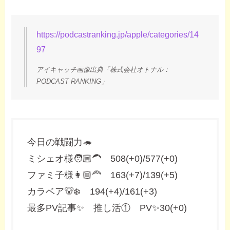
https://podcastranking.jp/apple/categories/14
97
アイキャッチ画像出典「株式会社オトナル：
PODCAST RANKING」
今日の戦闘力🦔
ミシェオ様🧑🏼‍🦱 508(+0)/577(+0)
ファミ子様👩🏼‍🦰 163(+7)/139(+5)
カラベア🐻‍❄️ 194(+4)/161(+3)
最多PV記事✨ 推し活① PV✨30(+0)