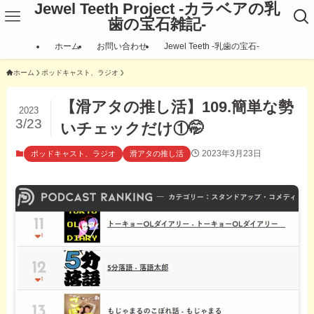
Jewel Teeth Project -カラベアの乳
歯の宝石雑記-
ホーム
お問い合わせ
Jewel Teeth ‐乳歯の宝石‐
ホーム
ポッドキャスト、ラジオ
【滑アタの推し活】109.簡単な勢
2023
3/23
いチェックだけ①🤭
2023年3月23日
ポッドキャスト、ラジオ
滑アタの推し活