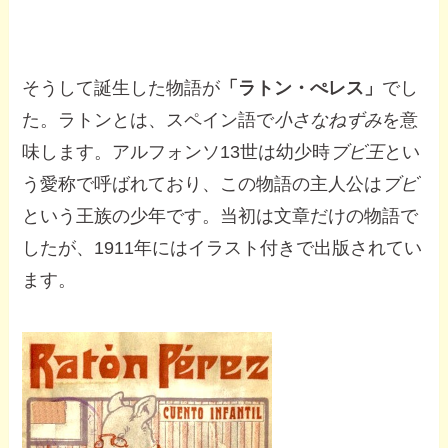
そうして誕生した物語が
「ラトン・ぺレス」
でし
た。ラトンとは、スペイン語で
小さなねずみ
を意
味します。アルフォンソ13世は幼少時
ブビ王
とい
う愛称で呼ばれており、この物語の主人公は
ブビ
という王族の少年です。当初は文章だけの物語で
したが、1911年にはイラスト付きで出版されてい
ます。