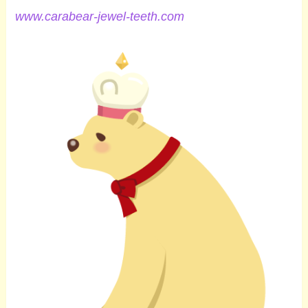
www.carabear-jewel-teeth.com